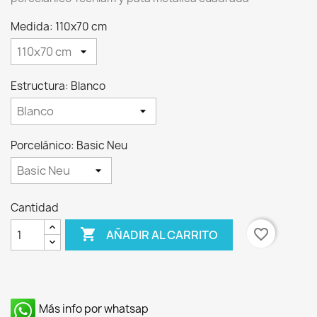
Medida: 110x70 cm
Estructura: Blanco
Porcelánico: Basic Neu
Cantidad

favorite_border
AÑADIR AL CARRITO
Más info por whatsap