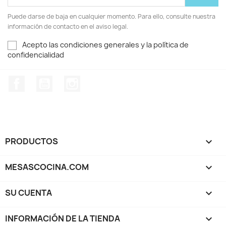
Puede darse de baja en cualquier momento. Para ello, consulte nuestra
información de contacto en el aviso legal.
Acepto las condiciones generales y la política de
confidencialidad
Facebook
YouTube
Instagram
PRODUCTOS

MESASCOCINA.COM

SU CUENTA

INFORMACIÓN DE LA TIENDA
keyboard_arrow_down