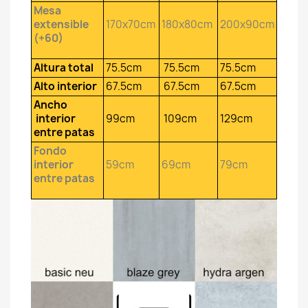
Mesa
extensible
170x70cm
180x80cm
200x90cm
(+60)
Altura total
75.5cm
75.5cm
75.5cm
Alto interior
67.5cm
67.5cm
67.5cm
Ancho
interior
99cm
109cm
129cm
entre patas
Fondo
interior
59cm
69cm
79cm
entre patas
×
Crear lista de deseos
Nombre de la lista de deseos