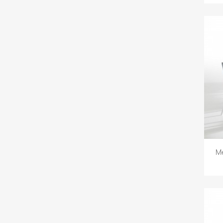
C
Me
Nomb