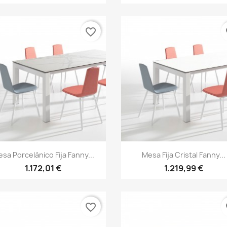
favorite_border
fa
rear lista de deseos
Vista rápida
Vista rápida


sa Porcelánico Fija Fanny...
Mesa Fija Cristal Fanny...
1.172,01 €
1.219,99 €
re de la lista de deseos
favorite_border
fa