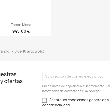
Vista rápida

Tapon Mesa
945,00 €
ando 1-10 de 10 artículo(s)
uestras
 y ofertas
Puede darse de baja en cualquier momento. Para
información de contacto en el aviso legal.
Acepto las condiciones generales y l
confidencialidad