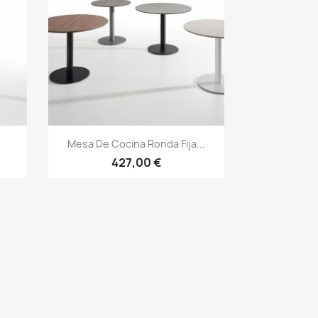
Vista rápida

Mesa De Cocina Ronda Fija...
427,00 €