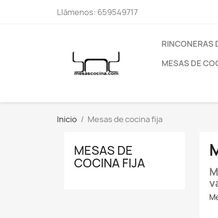
Llámenos:
659549717
RINCONERAS 
MESAS DE CO
Inicio
Mesas de cocina fija
M
MESAS DE
COCINA FIJA
M
v
Me