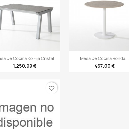
Cancelar
Crear lista de deseos
Vista rápida
Vista rápida


sa De Cocina Ko Fija Cristal
Mesa De Cocina Ronda...
1.250,99 €
467,00 €
favorite_border