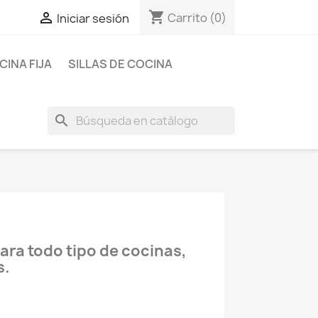
shopping_cart

Carrito
(0)
Iniciar sesión
INA FIJA
SILLAS DE COCINA
search
ara todo tipo de cocinas,
s.