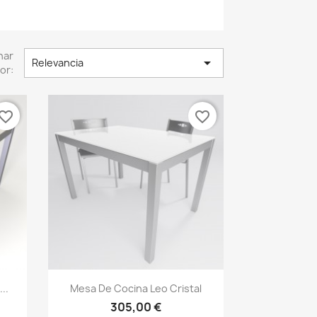
nar

Relevancia
or:
vorite_border
favorite_border
Vista rápida

..
Mesa De Cocina Leo Cristal
305,00 €