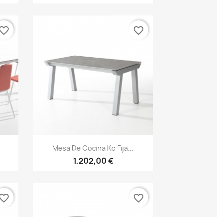
vorite_border
favorite_border
×
Vista rápida

Mesa De Cocina Ko Fija...
1.202,00 €
vorite_border
favorite_border