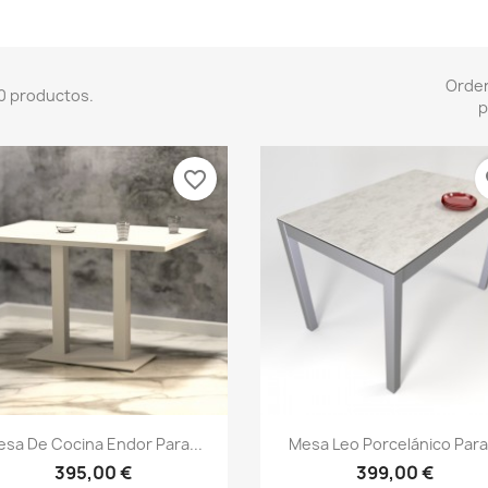
Orde
0 productos.
p
favorite_border
fa
Vista rápida
Vista rápida


sa De Cocina Endor Para...
Mesa Leo Porcelánico Para.
395,00 €
399,00 €